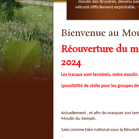
moulin des Bruyères, devenu pa
vétusté difficilement exploitable.
Bienvenue au Mou
Réouverture du mo
2024
Les travaux sont terminés, notre moulin 
(possibilité de visite pour les groupes
Actuellement , et afin de marquer son temp
Moulin du Sempin.
Saisi comme bien national sous la Révolu
.