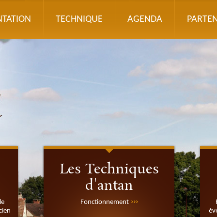
NTATION
TECHNIQUE
AGENDA
PARTEN
Les Techniques
d'antan
le
Fonctionnement
cien
év